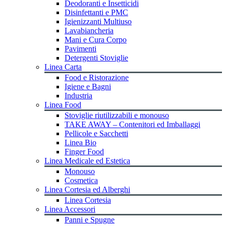
Deodoranti e Insetticidi
Disinfettanti e PMC
Igienizzanti Multiuso
Lavabiancheria
Mani e Cura Corpo
Pavimenti
Detergenti Stoviglie
Linea Carta
Food e Ristorazione
Igiene e Bagni
Industria
Linea Food
Stoviglie riutilizzabili e monouso
TAKE AWAY – Contenitori ed Imballaggi
Pellicole e Sacchetti
Linea Bio
Finger Food
Linea Medicale ed Estetica
Monouso
Cosmetica
Linea Cortesia ed Alberghi
Linea Cortesia
Linea Accessori
Panni e Spugne